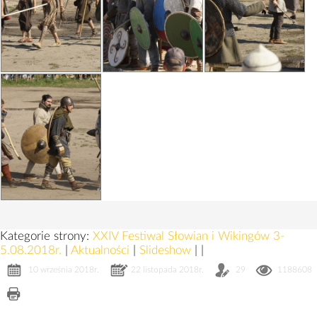
Kategorie strony:
XXIV Festiwal Słowian i Wikingów 3-
5.08.2018r.
|
Aktualności
|
Slideshow
|
|
10 września 2018r.
22 listopada 2018r.
29
1188608