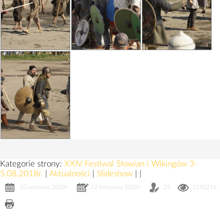
Kategorie strony:
XXIV Festiwal Słowian i Wikingów 3-
5.08.2018r.
|
Aktualności
|
Slideshow
|
|
10 września 2018r.
22 listopada 2018r.
29
1195216