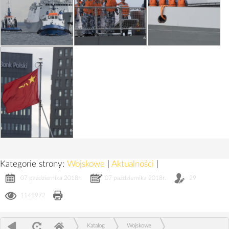
Kategorie strony:
Wojskowe
|
Aktualności
|
07 października 2018r.
07 października 2018r.
29
1145972
Katalog
Wojskowe