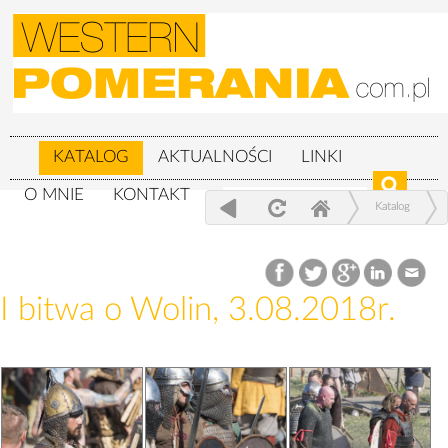
KATALOG
AKTUALNOŚCI
LINKI
O MNIE
KONTAKT
Katalog
XXIV Festiwal Słowian i Wikingów 3-
5.08.2018r.
I bitwa o Wolin, 3.08.2018r.
I bitwa o Wolin, 3.08.2018r.