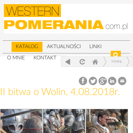
KATALOG
AKTUALNOŚCI
LINKI
O MNIE
KONTAKT
Katalog
XXIV Festiwal Słowian i Wikingów 3-
5.08.2018r.
II bitwa o Wolin, 4.08.2018r.
II bitwa o Wolin, 4.08.2018r.