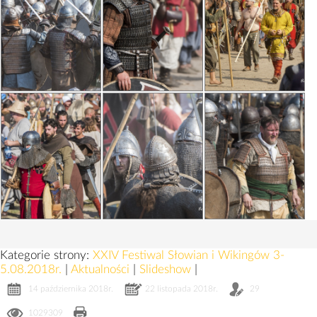
Kategorie strony:
XXIV Festiwal Słowian i Wikingów 3-
5.08.2018r.
|
Aktualności
|
Slideshow
|
14 października 2018r.
22 listopada 2018r.
29
1029309