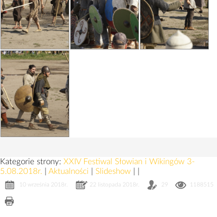
Kategorie strony:
XXIV Festiwal Słowian i Wikingów 3-
5.08.2018r.
|
Aktualności
|
Slideshow
|
|
10 września 2018r.
22 listopada 2018r.
29
1188515