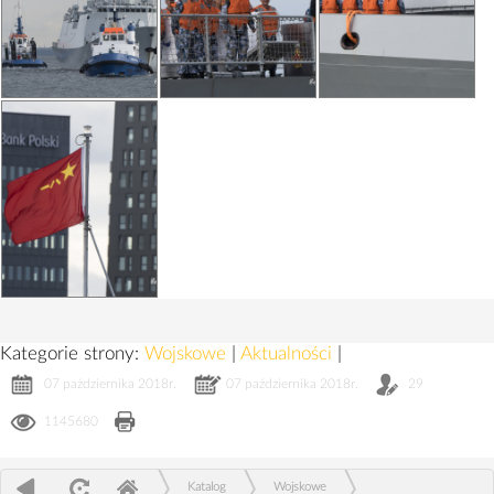
Kategorie strony:
Wojskowe
|
Aktualności
|
07 października 2018r.
07 października 2018r.
29
1145680
Katalog
Wojskowe