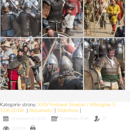
Kategorie strony:
XXIV Festiwal Słowian i Wikingów 3-
5.08.2018r.
|
Aktualności
|
Slideshow
|
14 października 2018r.
22 listopada 2018r.
29
1029316