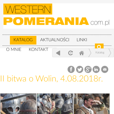
KATALOG
AKTUALNOŚCI
LINKI
O MNIE
KONTAKT
Katalog
XXIV Festiwal Słowian i Wikingów 3-
5.08.2018r.
II bitwa o Wolin, 4.08.2018r.
II bitwa o Wolin, 4.08.2018r.