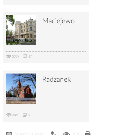
Maciejewo
5339
17
Radzanek
3840
9
10 kwietnia 2007r.
7070