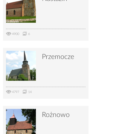
4900
6
Przemocze
4797
14
Rożnowo