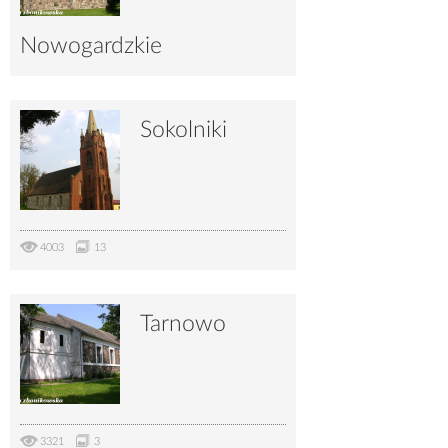
Nowogardzkie
4087
10
Sokolniki
4003
13
Tarnowo
3321
3