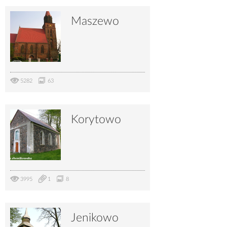
3668
5
Maszewo
5282
63
Korytowo
3995
1
8
Jenikowo