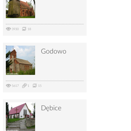
3930
18
Godowo
5617
1
15
Dębice