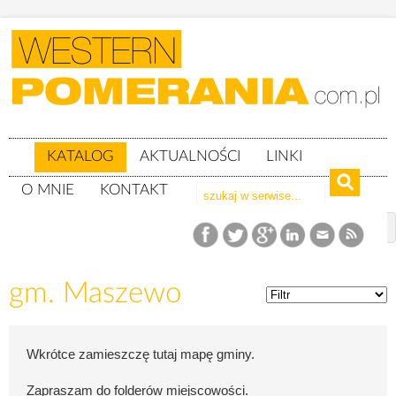
KATALOG
AKTUALNOŚCI
LINKI
O MNIE
KONTAKT
Katalog
woj. zachodniopomorskie
Powiat goleniowski
gm. Maszewo
gm. Maszewo
Wkrótce zamieszczę tutaj mapę gminy.
Zapraszam do folderów miejscowości.