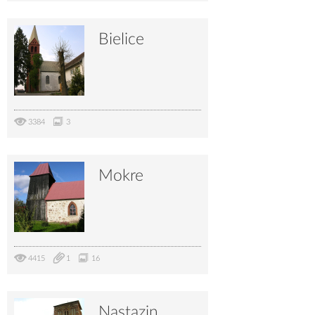
Bielice
3384
3
Mokre
4415
1
16
Nastazin