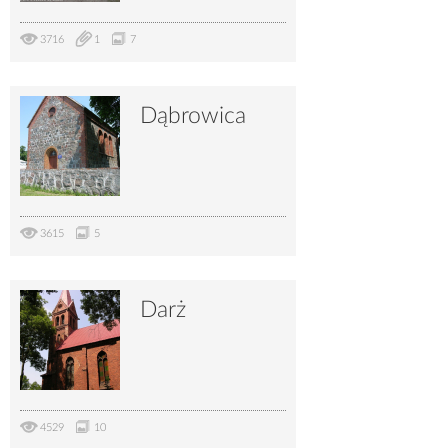
3716
1
7
Dąbrowica
3615
5
Darż
4529
10