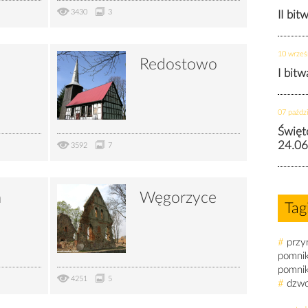
3430
3
II bit
10 wrześ
Redostowo
I bit
07 paździ
Święt
24.06
3592
7
a
Węgorzyce
Tag
#
przy
pomni
pomni
4251
5
#
dzw