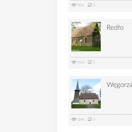
3521
3
Redło
5132
3
Węgorz
3240
5