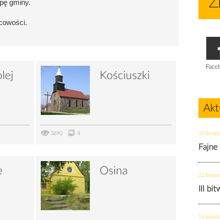
pę gminy.
cowości.
Face
lej
Kościuszki
Akt
3690
4
12 listop
Fajne
e
Osina
22 listop
III bi
14 paździ