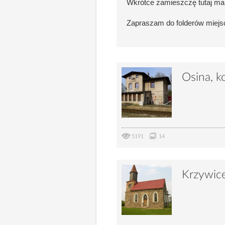
Wkrótce zamieszczę tutaj ma
Zapraszam do folderów miejs
Osina, ko
5191
14
Krzywic