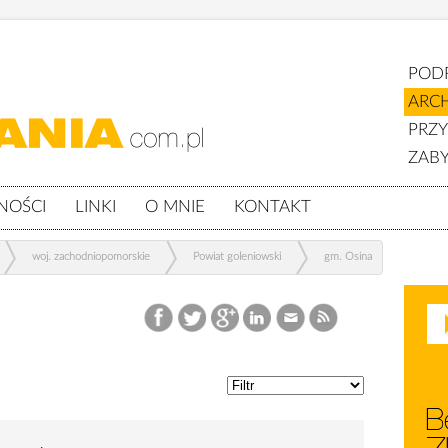
POD
ARC
PRZ
ZABY
NOŚCI
LINKI
O MNIE
KONTAKT
woj. zachodniopomorskie
Powiat goleniowski
gm. Osina