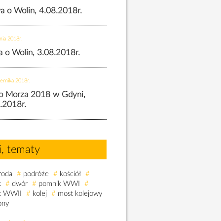
wa o Wolin, 4.08.2018r.
nia 2018r.
wa o Wolin, 3.08.2018r.
ernika 2018r.
o Morza 2018 w Gdyni,
.2018r.
i, tematy
roda
#
podróże
#
kościół
#
k
#
dwór
#
pomnik WWI
#
k WWII
#
kolej
#
most kolejowy
ony