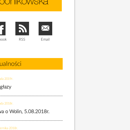
book
RSS
Email
ualności
ada 2019r.
 głazy
ada 2018r.
twa o Wolin, 5.08.2018r.
ernika 2018r.