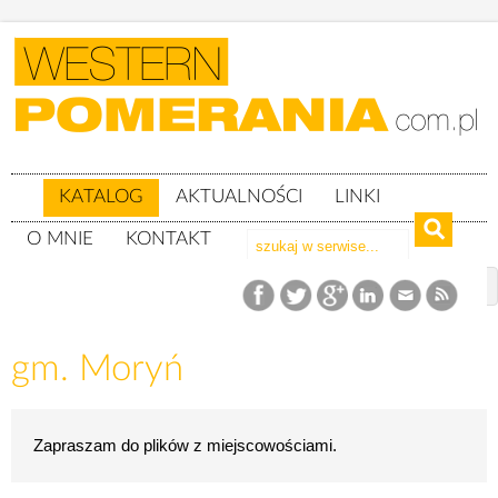
KATALOG
AKTUALNOŚCI
LINKI
O MNIE
KONTAKT
Katalog
woj. zachodniopomorskie
Powiat gryfiński
gm. Moryń
gm. Moryń
Zapraszam do plików z miejscowościami.