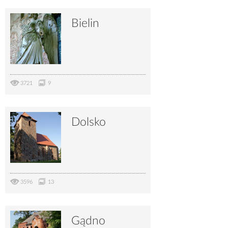
Bielin
3721
9
Dolsko
3596
13
Gądno