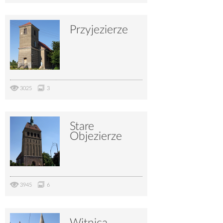
Przyjezierze
3025
3
Stare
Objezierze
3945
6
Witnica