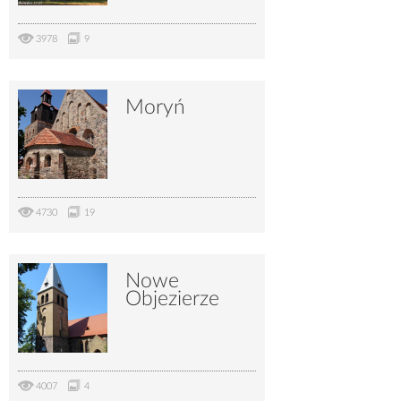
3978
9
Moryń
4730
19
Nowe
Objezierze
4007
4