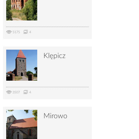
5175
4
Klępicz
3507
4
Mirowo