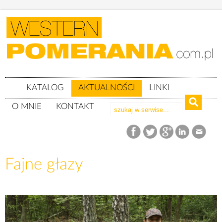
KATALOG
AKTUALNOŚCI
LINKI
O MNIE
KONTAKT
Aktualności
Fajne głazy
Fajne głazy