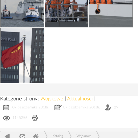
Kategorie strony:
Wojskowe
|
Aktualności
|
07 października 2018r.
07 października 2018r.
29
1145256
Katalog
Wojskowe