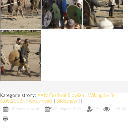
Kategorie strony:
XXIV Festiwal Słowian i Wikingów 3-
5.08.2018r.
|
Aktualności
|
Slideshow
|
|
10 września 2018r.
22 listopada 2018r.
29
1195153