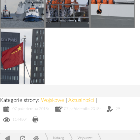
Kategorie strony:
Wojskowe
|
Aktualności
|
07 października 2018r.
07 października 2018r.
29
1144804
Katalog
Wojskowe