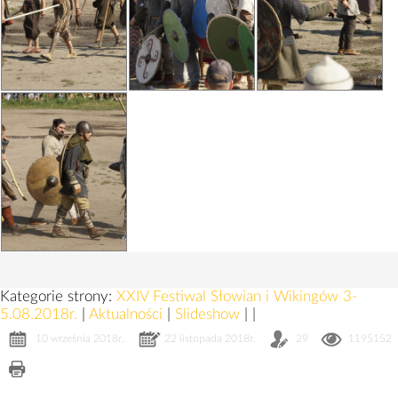
Kategorie strony:
XXIV Festiwal Słowian i Wikingów 3-
5.08.2018r.
|
Aktualności
|
Slideshow
|
|
10 września 2018r.
22 listopada 2018r.
29
1195152