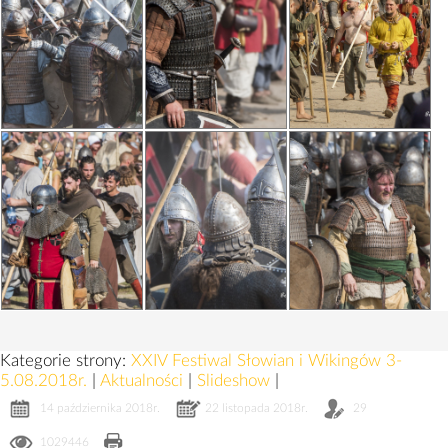
Kategorie strony:
XXIV Festiwal Słowian i Wikingów 3-
5.08.2018r.
|
Aktualności
|
Slideshow
|
14 października 2018r.
22 listopada 2018r.
29
1029446