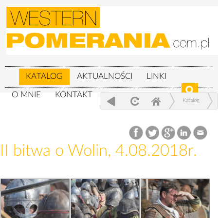
KATALOG
AKTUALNOŚCI
LINKI
O MNIE
KONTAKT
Katalog
XXIV Festiwal Słowian i Wikingów 3-
5.08.2018r.
II bitwa o Wolin, 4.08.2018r.
II bitwa o Wolin, 4.08.2018r.