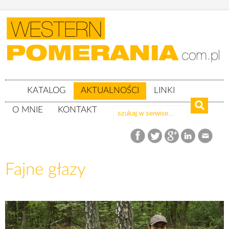
KATALOG
AKTUALNOŚCI
LINKI
O MNIE
KONTAKT
Aktualności
Fajne głazy
Fajne głazy