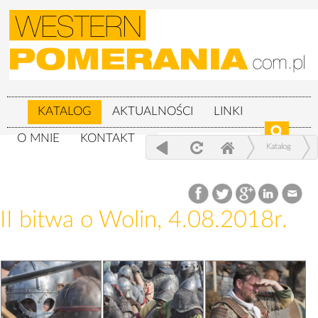
KATALOG
AKTUALNOŚCI
LINKI
O MNIE
KONTAKT
Katalog
XXIV Festiwal Słowian i Wikingów 3-
5.08.2018r.
II bitwa o Wolin, 4.08.2018r.
II bitwa o Wolin, 4.08.2018r.