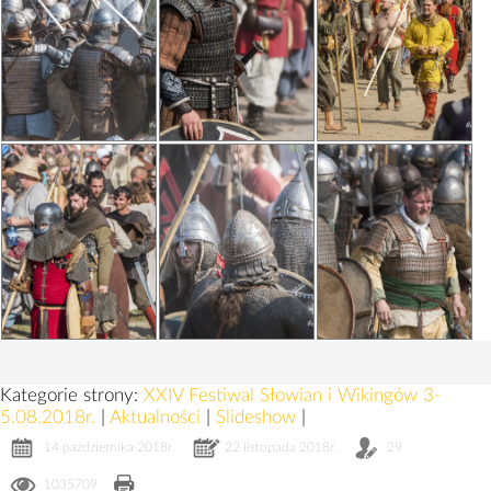
Kategorie strony:
XXIV Festiwal Słowian i Wikingów 3-
5.08.2018r.
|
Aktualności
|
Slideshow
|
14 października 2018r.
22 listopada 2018r.
29
1035709