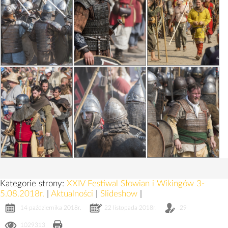
Kategorie strony:
XXIV Festiwal Słowian i Wikingów 3-
5.08.2018r.
|
Aktualności
|
Slideshow
|
14 października 2018r.
22 listopada 2018r.
29
1029313