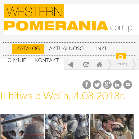
KATALOG
AKTUALNOŚCI
LINKI
O MNIE
KONTAKT
Katalog
XXIV Festiwal Słowian i Wikingów 3-
5.08.2018r.
II bitwa o Wolin, 4.08.2018r.
II bitwa o Wolin, 4.08.2018r.