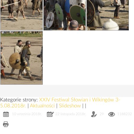
Kategorie strony:
XXIV Festiwal Słowian i Wikingów 3-
5.08.2018r.
|
Aktualności
|
Slideshow
|
|
10 września 2018r.
22 listopada 2018r.
29
1188232