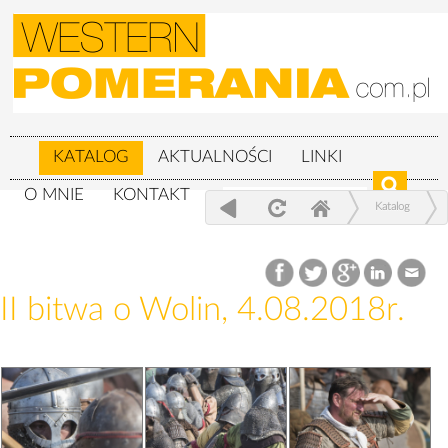
KATALOG
AKTUALNOŚCI
LINKI
O MNIE
KONTAKT
Katalog
XXIV Festiwal Słowian i Wikingów 3-
5.08.2018r.
II bitwa o Wolin, 4.08.2018r.
II bitwa o Wolin, 4.08.2018r.