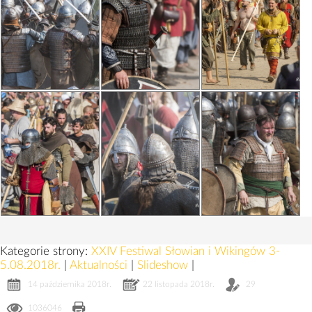
Kategorie strony:
XXIV Festiwal Słowian i Wikingów 3-
5.08.2018r.
|
Aktualności
|
Slideshow
|
14 października 2018r.
22 listopada 2018r.
29
1036046