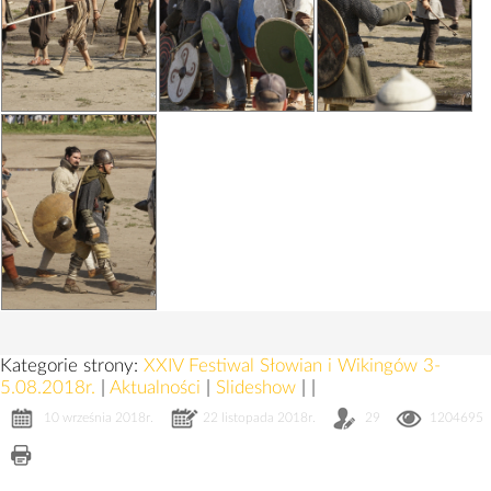
Kategorie strony:
XXIV Festiwal Słowian i Wikingów 3-
5.08.2018r.
|
Aktualności
|
Slideshow
|
|
10 września 2018r.
22 listopada 2018r.
29
1204695