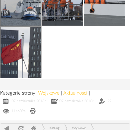
Kategorie strony:
Wojskowe
|
Aktualności
|
07 października 2018r.
07 października 2018r.
29
1146094
Katalog
Wojskowe