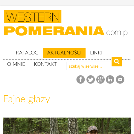
KATALOG
AKTUALNOŚCI
LINKI
O MNIE
KONTAKT
Aktualności
Fajne głazy
Fajne głazy