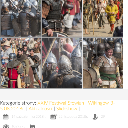
Kategorie strony:
XXIV Festiwal Słowian i Wikingów 3-
5.08.2018r.
|
Aktualności
|
Slideshow
|
14 października 2018r.
22 listopada 2018r.
29
1029273