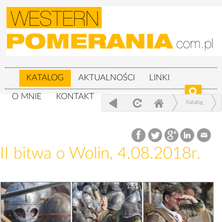
KATALOG
AKTUALNOŚCI
LINKI
O MNIE
KONTAKT
Katalog
XXIV Festiwal Słowian i Wikingów 3-
5.08.2018r.
II bitwa o Wolin, 4.08.2018r.
II bitwa o Wolin, 4.08.2018r.