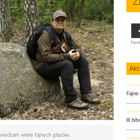
Face
Akt
12 listop
Fajne
22 listop
III bi
wiedzam wiele fajnych głazów.
14 paździ