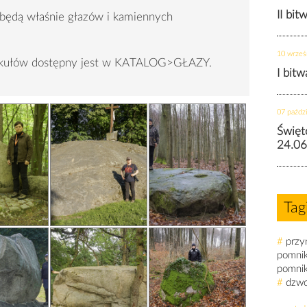
II bit
 będą właśnie głazów i kamiennych
10 wrześ
tykułów dostępny jest w KATALOG>GŁAZY.
I bit
07 paździ
Święt
24.06
Tag
#
przy
pomni
pomni
#
dzw