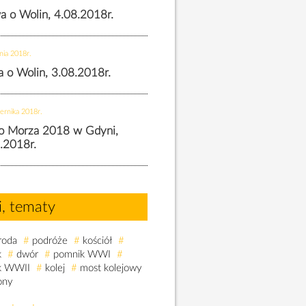
wa o Wolin, 4.08.2018r.
nia 2018r.
wa o Wolin, 3.08.2018r.
ernika 2018r.
o Morza 2018 w Gdyni,
.2018r.
i, tematy
roda
#
podróże
#
kościół
#
k
#
dwór
#
pomnik WWI
#
k WWII
#
kolej
#
most kolejowy
ony