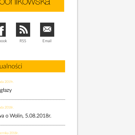
book
RSS
Email
ualności
ada 2019r.
 głazy
ada 2018r.
twa o Wolin, 5.08.2018r.
ernika 2018r.