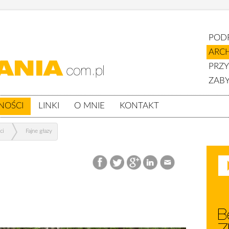
POD
ARC
PRZ
ZABY
NOŚCI
LINKI
O MNIE
KONTAKT
ci
Fajne głazy