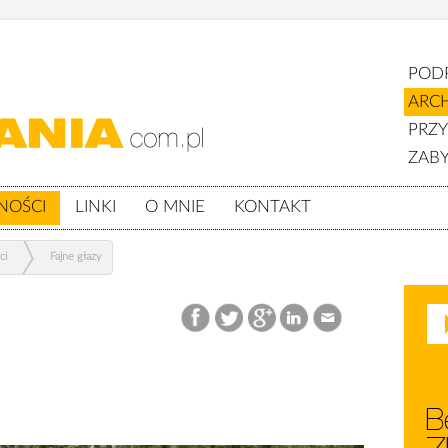
POD
ARC
PRZ
ZABY
NOŚCI
LINKI
O MNIE
KONTAKT
ci
Fajne głazy