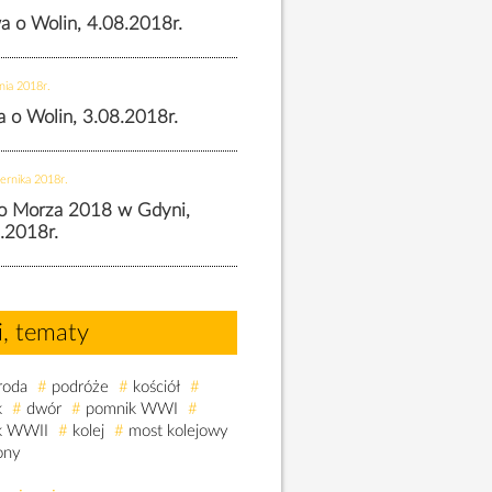
wa o Wolin, 4.08.2018r.
nia 2018r.
wa o Wolin, 3.08.2018r.
ernika 2018r.
o Morza 2018 w Gdyni,
.2018r.
i, tematy
roda
#
podróże
#
kościół
#
k
#
dwór
#
pomnik WWI
#
k WWII
#
kolej
#
most kolejowy
ony