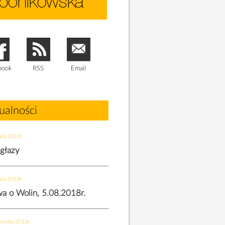
book
RSS
Email
ualności
ada 2019r.
 głazy
ada 2018r.
twa o Wolin, 5.08.2018r.
ernika 2018r.