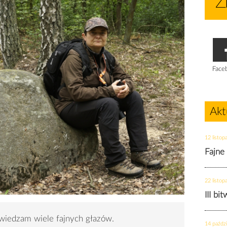
Face
Akt
12 listop
Fajne
22 listop
III bi
wiedzam wiele fajnych głazów.
14 paździ