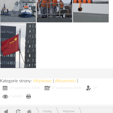
Kategorie strony:
Wojskowe
|
Aktualności
|
07 października 2018r.
07 października 2018r.
29
1145492
Katalog
Wojskowe