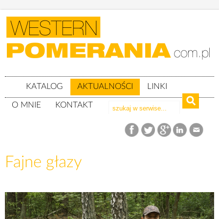
KATALOG
AKTUALNOŚCI
LINKI
O MNIE
KONTAKT
Aktualności
Fajne głazy
Fajne głazy