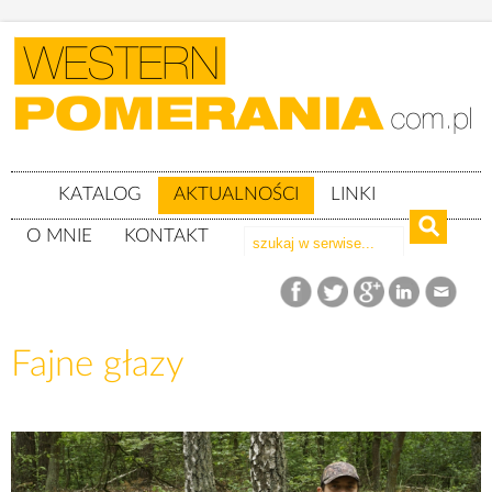
KATALOG
AKTUALNOŚCI
LINKI
O MNIE
KONTAKT
Aktualności
Fajne głazy
Fajne głazy