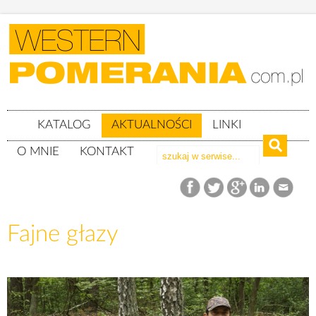
KATALOG
AKTUALNOŚCI
LINKI
O MNIE
KONTAKT
Aktualności
Fajne głazy
Fajne głazy