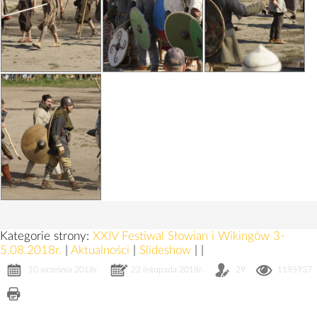
Kategorie strony:
XXIV Festiwal Słowian i Wikingów 3-
5.08.2018r.
|
Aktualności
|
Slideshow
|
|
10 września 2018r.
22 listopada 2018r.
29
1195937