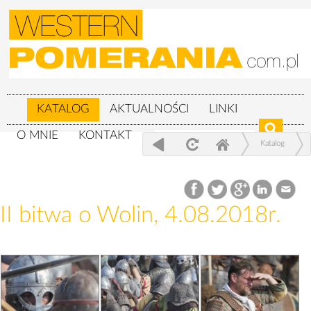
KATALOG
AKTUALNOŚCI
LINKI
O MNIE
KONTAKT
Katalog
XXIV Festiwal Słowian i Wikingów 3-
5.08.2018r.
II bitwa o Wolin, 4.08.2018r.
II bitwa o Wolin, 4.08.2018r.