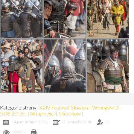
Kategorie strony:
XXIV Festiwal Słowian i Wikingów 3-
5.08.2018r.
|
Aktualności
|
Slideshow
|
14 października 2018r.
22 listopada 2018r.
29
1029058