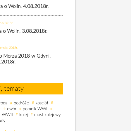
wa o Wolin, 4.08.2018r.
nia 2018r.
wa o Wolin, 3.08.2018r.
ernika 2018r.
o Morza 2018 w Gdyni,
.2018r.
i, tematy
roda
#
podróże
#
kościół
#
k
#
dwór
#
pomnik WWI
#
k WWII
#
kolej
#
most kolejowy
ony