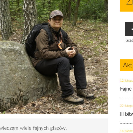
Face
Akt
12 listop
Fajne
22 listop
III bi
wiedzam wiele fajnych głazów.
14 paździ