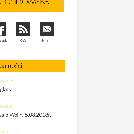
book
RSS
Email
ualności
ada 2019r.
 głazy
ada 2018r.
twa o Wolin, 5.08.2018r.
ernika 2018r.