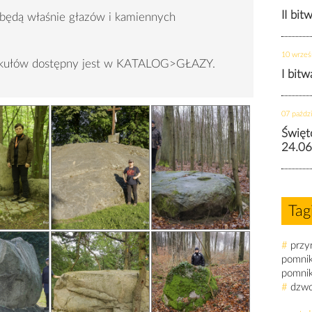
II bit
 będą właśnie głazów i kamiennych
10 wrześ
tykułów dostępny jest w KATALOG>GŁAZY.
I bit
07 paździ
Święt
24.06
Tag
#
przy
pomni
pomni
#
dzw