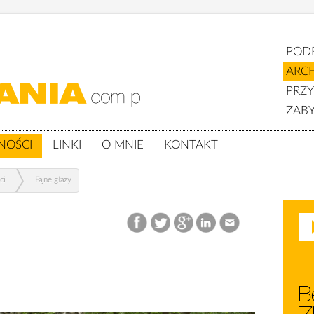
POD
ARC
PRZ
ZABY
NOŚCI
LINKI
O MNIE
KONTAKT
ci
Fajne głazy