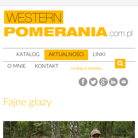
KATALOG
AKTUALNOŚCI
LINKI
O MNIE
KONTAKT
Aktualności
Fajne głazy
Fajne głazy