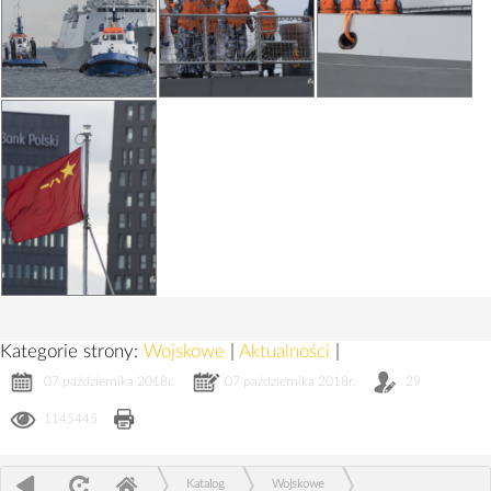
Kategorie strony:
Wojskowe
|
Aktualności
|
07 października 2018r.
07 października 2018r.
29
1145445
Katalog
Wojskowe