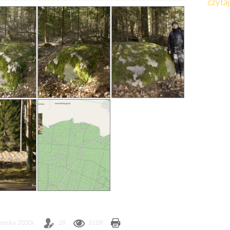
czytaj
ernika 2020r.
29
5109