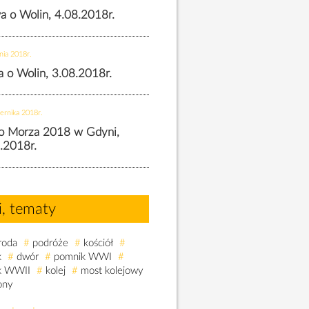
wa o Wolin, 4.08.2018r.
nia 2018r.
wa o Wolin, 3.08.2018r.
ernika 2018r.
o Morza 2018 w Gdyni,
.2018r.
i, tematy
roda
#
podróże
#
kościół
#
k
#
dwór
#
pomnik WWI
#
k WWII
#
kolej
#
most kolejowy
ony