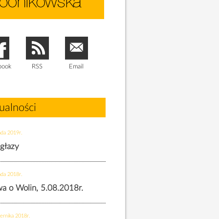
book
RSS
Email
ualności
ada 2019r.
 głazy
ada 2018r.
twa o Wolin, 5.08.2018r.
ernika 2018r.