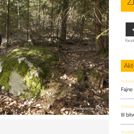
Face
Akt
12 listop
Fajne
22 listop
III bi
14 paździ