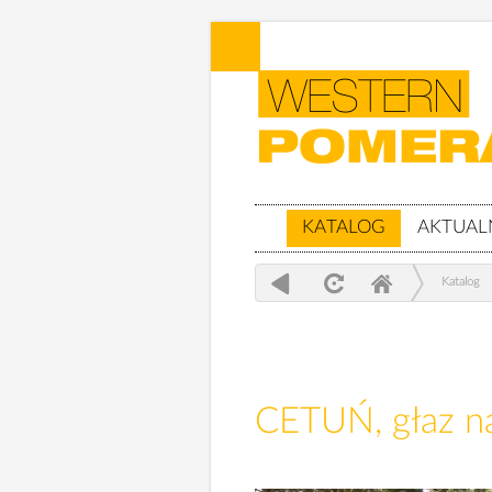
KATALOG
AKTUAL
Katalog
CETUŃ, głaz n