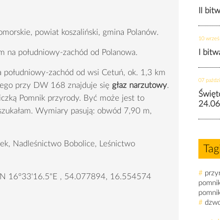
II bit
orskie, powiat koszaliński, gmina Polanów.
10 wrześ
km na południowy-zachód od Polanowa.
I bit
a południowy-zachód od wsi Cetuń, ok. 1,3 km
07 paździ
śnego przy DW 168 znajduje się
głaz narzutowy
.
Święt
iczką Pomnik przyrody. Być może jest to
24.06
 szukałam. Wymiary pasują: obwód 7,90 m,
nek, Nadleśnictwo Bobolice, Leśnictwo
Tag
#
przy
"N 16°33'16.5"E , 54.077894, 16.554574
pomni
pomni
#
dzw