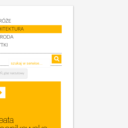
RÓŻE
HITEKTURA
YRODA
TKI
, głaz narzutowy