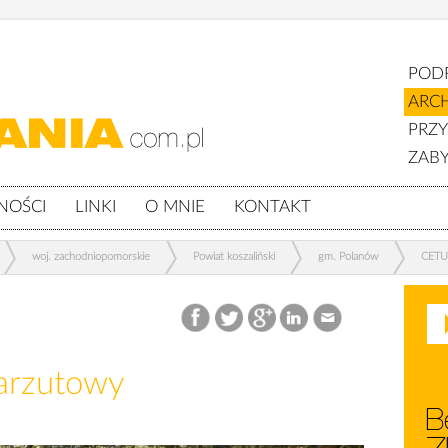
POD
ARC
PRZ
ZABY
NOŚCI
LINKI
O MNIE
KONTAKT
woj. zachodniopomorskie
Powiat koszaliński
gm. Polanów
CETUŃ
arzutowy