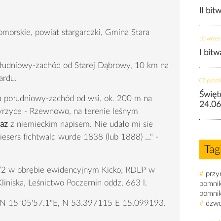
II bit
orskie, powiat stargardzki, Gmina Stara
10 wrześ
I bit
łudniowy-zachód od Starej Dąbrowy, 10 km na
ardu.
07 paździ
Święt
a południowy-zachód od wsi, ok. 200 m na
24.06
rzyce - Rzewnowo, na terenie leśnym
az
z niemieckim napisem. Nie udało mi sie
iesers fichtwald wurde 1838 (lub 1888) ..." -
Tag
63/2 w obrębie ewidencyjnym Kicko; RDLP w
#
przy
liniska, Leśnictwo Poczernin oddz. 663 l.
pomni
pomni
"N 15°05'57.1"E, N 53.397115 E 15.099193.
#
dzw