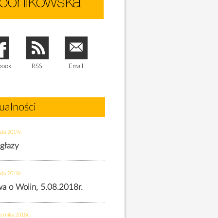
book
RSS
Email
ualności
ada 2019r.
 głazy
ada 2018r.
twa o Wolin, 5.08.2018r.
ernika 2018r.