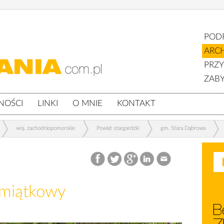
POD
ARC
PRZ
ZABY
NOŚCI
LINKI
O MNIE
KONTAKT
woj. zachodniopomorskie
Powiat stargardzki
gm. Stara Dąbrowa
amiątkowy