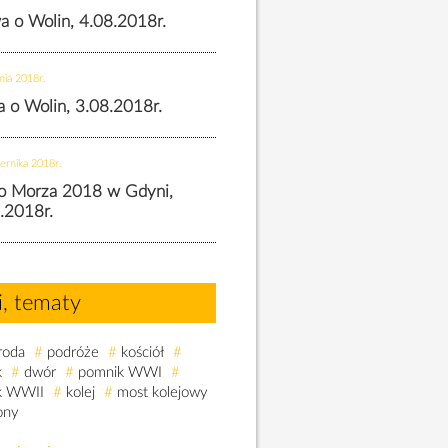
wa o Wolin, 4.08.2018r.
nia 2018r.
wa o Wolin, 3.08.2018r.
ernika 2018r.
o Morza 2018 w Gdyni,
.2018r.
i, tematy
roda
#
podróże
#
kościół
#
k
#
dwór
#
pomnik WWI
#
k WWII
#
kolej
#
most kolejowy
ony