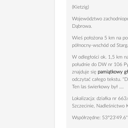
(Kietzig)
Województwo zachodniopom
Dąbrowa.
Wieś położona 5 km na po
północny-wschód od Starg
W odległości ok. 1,5 km n
południe do DW nr 106 Py
znajduje się
pamiątkowy gł
odczytać całego tekstu. "D
Ten las świerkowy był ....
Lokalizacja: działka nr 6
Szczecinie, Nadleśnictwo K
Współrzędne: 53°23'49.6