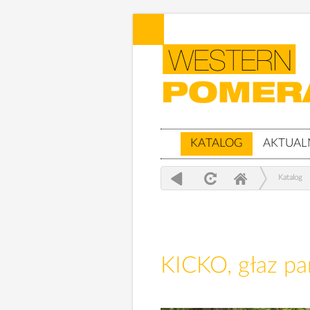
KATALOG
AKTUAL
Katalog
KICKO, głaz p