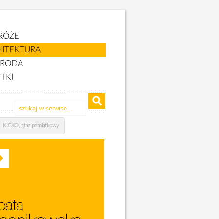
RÓŻE
HITEKTURA
YRODA
TKI
KICKO, głaz pamiątkowy