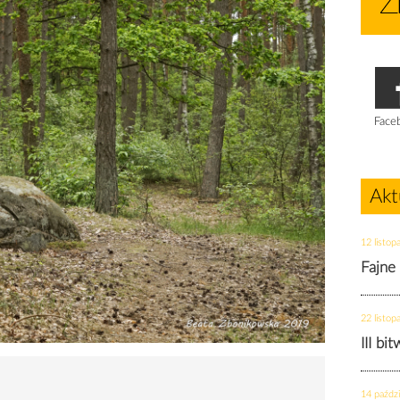
Face
Akt
12 listop
Fajne
22 listop
III bi
14 paździ