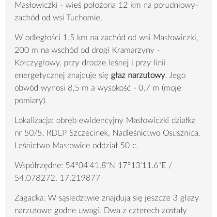
Masłowiczki - wieś położona 12 km na południowy-
zachód od wsi Tuchomie.
W odległości 1,5 km na zachód od wsi Masłowiczki,
200 m na wschód od drogi Kramarzyny -
Kołczygłowy, przy drodze leśnej i przy linii
energetycznej znajduje się
głaz narzutowy
. Jego
obwód wynosi 8,5 m a wysokość - 0,7 m (moje
pomiary).
Lokalizacja: obręb ewidencyjny Masłowiczki działka
nr 50/5, RDLP Szczecinek, Nadleśnictwo Osusznica,
Leśnictwo Masłowice oddział 50 c.
Współrzędne: 54°04'41.8"N 17°13'11.6"E /
54.078272, 17.219877
Zagadka: W sąsiedztwie znajdują się jeszcze 3 głazy
narzutowe godne uwagi. Dwa z czterech zostały