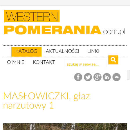
KATALOG
AKTUALNOŚCI
LINKI
O MNIE
KONTAKT
Katalog
woj. pomorskie
powiat bytowski
gm. Tuchomie
MASŁOWICZKI, głaz
MASŁOWICZKI, głaz narzutowy 1
narzutowy 1