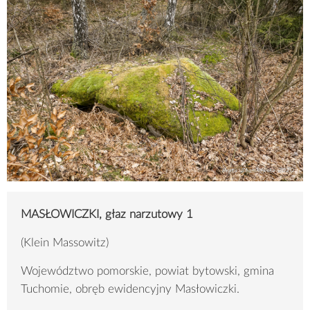
MASŁOWICZKI, głaz narzutowy 1
(Klein Massowitz)
Województwo pomorskie, powiat bytowski, gmina
Tuchomie, obręb ewidencyjny Masłowiczki.