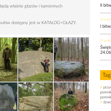
II bit
 będą właśnie głazów i kamiennych
10 wrześ
tykułów dostępny jest w KATALOG>GŁAZY.
I bit
07 paździ
Święt
24.06
Tag
#
przy
pomni
pomni
#
dzw