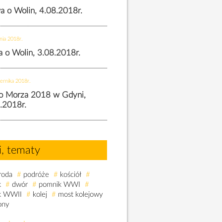
wa o Wolin, 4.08.2018r.
nia 2018r.
wa o Wolin, 3.08.2018r.
ernika 2018r.
o Morza 2018 w Gdyni,
.2018r.
i, tematy
roda
#
podróże
#
kościół
#
k
#
dwór
#
pomnik WWI
#
k WWII
#
kolej
#
most kolejowy
ony