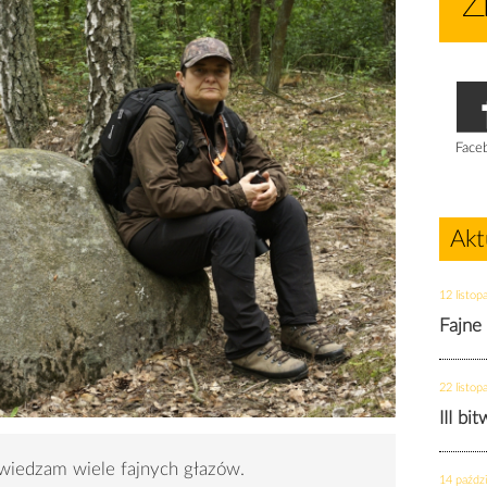
Face
Akt
12 listop
Fajne
22 listop
III bi
wiedzam wiele fajnych głazów.
14 paździ