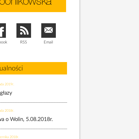
book
RSS
Email
ualności
ada 2019r.
 głazy
ada 2018r.
twa o Wolin, 5.08.2018r.
ernika 2018r.