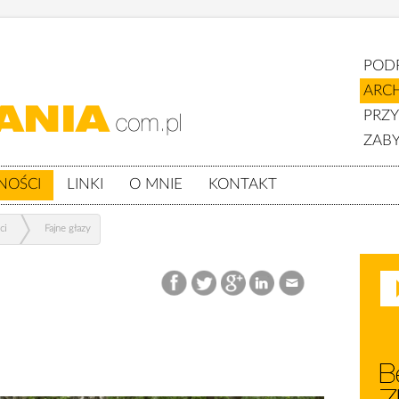
POD
ARC
PRZ
ZABY
NOŚCI
LINKI
O MNIE
KONTAKT
ci
Fajne głazy