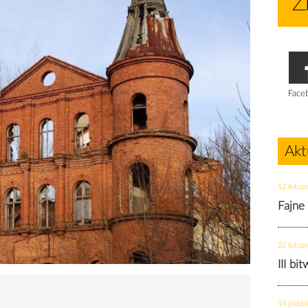
Face
Akt
12 listop
Fajne
22 listop
III bi
14 paździ