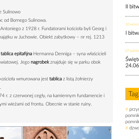
II bit
e Sulinowo
c od Bornego Sulinowa.
10 wrześ
w. Antoniego z 1928 r. Fundatorami kościoła byli Georg i
I bit
 majątku w Juchowie. Obiekt zabytkowy – nr rej. 1213
07 paździ
ę
tablica epitafijna
Hermanna Denniga – syna właścicieli
Święt
 światowej. Jego
nagrobek
znajduje się w parku obok
24.06
ścioła wmurowana jest
tablica
z listą żołnierzy
.
Tag
4 r. z czerwonej cegły, na kamiennym fundamencie i
tymi wieżami od frontu. Obecnie w stanie ruiny.
#
przy
pomni
pomni
#
dzw