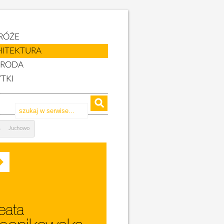
RÓŻE
HITEKTURA
YRODA
TKI
Juchowo