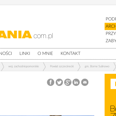
POD
ARC
PRZ
ZABY
NOŚCI
LINKI
O MNIE
KONTAKT
woj. zachodniopomorskie
Powiat szczecinecki
gm. Borne Sulinowo