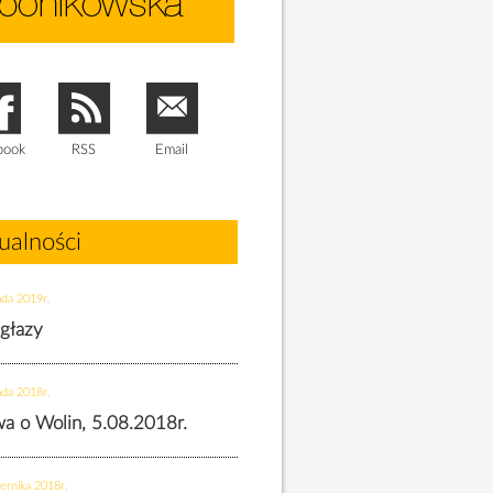
book
RSS
Email
ualności
ada 2019r.
 głazy
ada 2018r.
twa o Wolin, 5.08.2018r.
ernika 2018r.