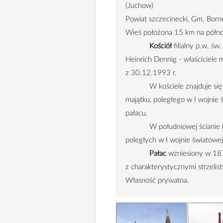
(Juchow)
Powiat szczecinecki, Gm. Born
Wieś położona
15 km
na półno
Kościół
filialny p.w. ś
Heinrich Dennig - właściciele
z 30.12.1993 r.
W kościele znajduje si
majątku, poległego w I wojnie
pałacu.
W południowej ścianie ko
poległych w I wojnie światowej
Pałac
wzniesiony w 187
z charakterystycznymi strzelis
Własność prywatna.