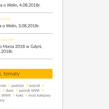
wa o Wolin, 4.08.2018r.
nia 2018r.
wa o Wolin, 3.08.2018r.
ernika 2018r.
o Morza 2018 w Gdyni,
.2018r.
i, tematy
roda
#
podróże
#
kościół
#
k
#
dwór
#
pomnik WWI
#
k WWII
#
kolej
#
most kolejowy
ony