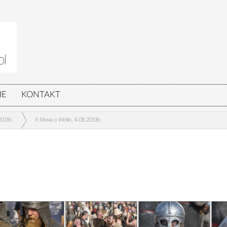
IE
KONTAKT
2018r.
II bitwa o Wolin, 4.08.2018r.