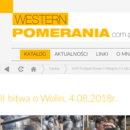
KATALOG
AKTUALNOŚCI
LINKI
O MN
Katalog
XXIV Festiwal Słowian i Wikingów 3-5.08.
II bitwa o Wolin, 4.08.2018r.