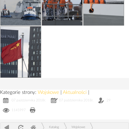
Kategorie strony:
Wojskowe
|
Aktualności
|
07 października 2018r.
07 października 2018r.
29
1145997
Katalog
Wojskowe