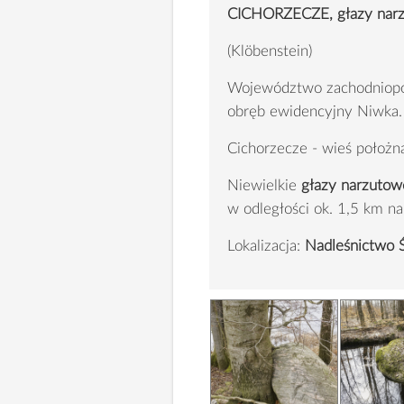
CICHORZECZE, głazy narzu
(Klöbenstein)
Województwo zachodniopom
obręb ewidencyjny Niw
Cichorzecze - wieś położn
Niewielkie
głazy narzuto
w odległości ok. 1,5 km na
Lokalizacja:
Nadleśnictwo 