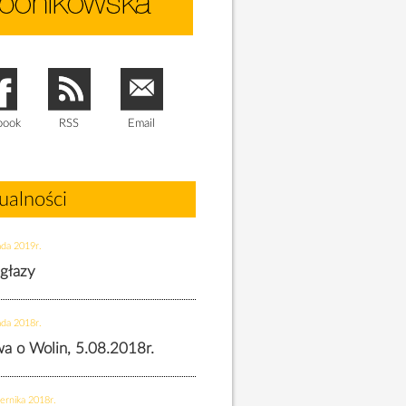
book
RSS
Email
ualności
ada 2019r.
 głazy
ada 2018r.
twa o Wolin, 5.08.2018r.
ernika 2018r.