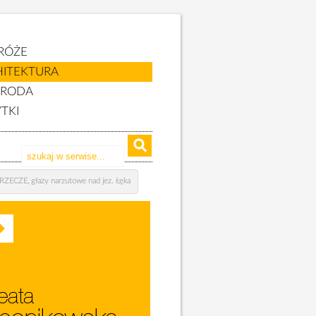
RÓŻE
HITEKTURA
YRODA
TKI
ZECZE, głazy narzutowe nad jez. Łęka