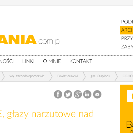
POD
ARC
PRZ
ZABY
NOŚCI
LINKI
O MNIE
KONTAKT
woj. zachodniopomorskie
Powiat drawski
gm. Czaplinek
CICHOR
 głazy narzutowe nad