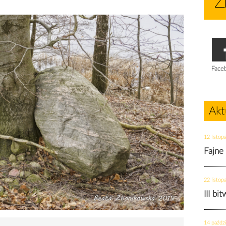
Face
Akt
12 listop
Fajne
22 listop
III bi
14 paździ