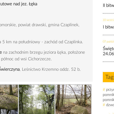
towe nad jez. Łęka
II bit
10 wrześ
orskie, powiat drawski, gmina Czaplinek,
I bit
ka.
a 5 km na południowy - zachód od Czaplinka.
07 paździ
Święt
we
na zachodnim brzegu jeziora Łęka, położone
24.06
 północ od wsi Cichorzecze.
Świerczyna
, Leśnictwo Krzemno oddz. 52 b.
Tag
#
przy
pomni
pomni
#
dzw