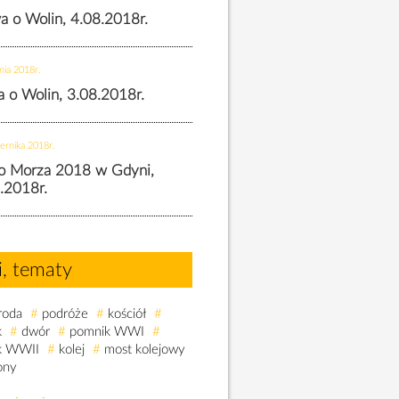
wa o Wolin, 4.08.2018r.
nia 2018r.
wa o Wolin, 3.08.2018r.
ernika 2018r.
o Morza 2018 w Gdyni,
.2018r.
i, tematy
roda
#
podróże
#
kościół
#
k
#
dwór
#
pomnik WWI
#
k WWII
#
kolej
#
most kolejowy
ony