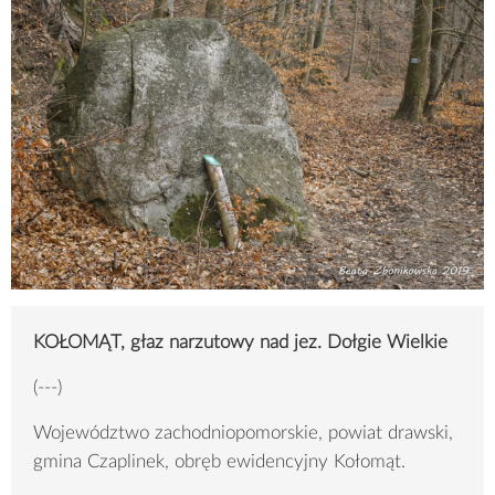
KOŁOMĄT, głaz narzutowy nad jez. Dołgie Wielkie
(---)
Województwo zachodniopomorskie, powiat drawski,
gmina Czaplinek, obręb ewidencyjny Kołomąt.