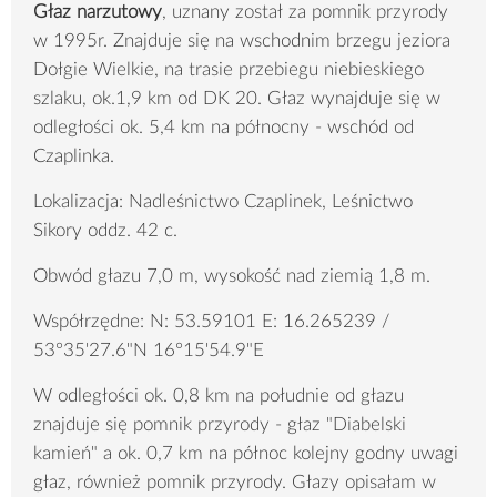
Głaz narzutowy
, uznany został za pomnik przyrody
w 1995r. Znajduje się na wschodnim brzegu jeziora
Dołgie Wielkie, na trasie przebiegu niebieskiego
szlaku, ok.1,9 km od DK 20. Głaz wynajduje się w
odległości ok. 5,4 km na północny - wschód od
Czaplinka.
Lokalizacja: Nadleśnictwo Czaplinek, Leśnictwo
Sikory oddz. 42 c.
Obwód głazu 7,0 m, wysokość nad ziemią 1,8 m.
Współrzędne: N: 53.59101 E: 16.265239 /
53°35'27.6"N 16°15'54.9"E
W odległości ok. 0,8 km na południe od głazu
znajduje się pomnik przyrody - głaz "Diabelski
kamień" a ok. 0,7 km na północ kolejny godny uwagi
głaz, również pomnik przyrody. Głazy opisałam w