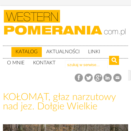
KATALOG
AKTUALNOŚCI
LINKI
O MNIE
KONTAKT
Katalog
woj. zachodniopomorskie
Powiat drawski
gm. Czaplinek
KOŁOMĄT, głaz narzutowy
KOŁOMĄT, głaz narzutowy nad jez. Dołgie Wielkie
nad jez. Dołgie Wielkie