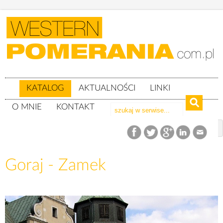
KATALOG
AKTUALNOŚCI
LINKI
O MNIE
KONTAKT
Katalog
woj. wielkopolskie
powiat czarnkowsko-trzcianecki
gm. Czarnków
Goraj - Zamek
Goraj - Zamek