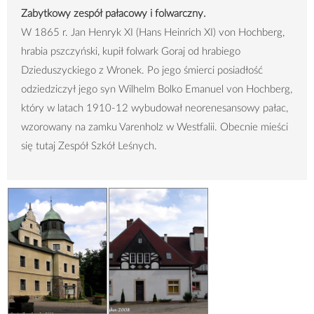
Zabytkowy zespół pałacowy i folwarczny.
W 1865 r. Jan Henryk XI (Hans Heinrich XI) von
Hochberg
,
hrabia pszczyński, kupił folwark
Goraj
od hrabiego
Dzieduszyckiego z Wronek. Po jego śmierci posiadłość
odziedziczył jego syn Wilhelm Bolko Emanuel von
Hochberg,
który w
latach 1910-12 wybudował neorenesansowy pałac,
wzorowany na zamku Varenholz w Westfalii. Obecnie mieści
się tutaj Zespół Szkół Leśnych.