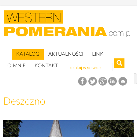
KATALOG
AKTUALNOŚCI
LINKI
O MNIE
KONTAKT
Katalog
woj. lubuskie
powiat gorzowski
gm. Deszczno
Deszczno
Deszczno