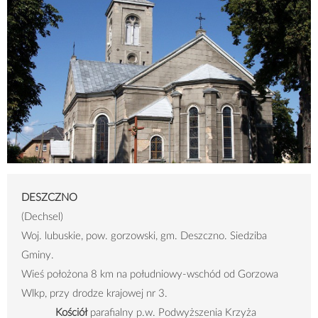
DESZCZNO
(Dechsel)
Woj. lubuskie, pow. gorzowski, gm. Deszczno. Siedziba
Gminy.
Wieś położona 8 km na południowy-wschód od Gorzowa
Wlkp, przy drodze krajowej nr 3.
Kościół
parafialny p.w. Podwyższenia Krzyża