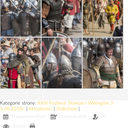
Kategorie strony:
XXIV Festiwal Słowian i Wikingów 3-
5.08.2018r.
|
Aktualności
|
Slideshow
|
14 października 2018r.
22 listopada 2018r.
29
1035804