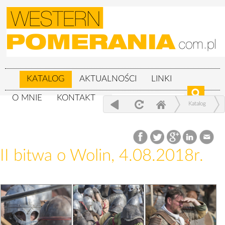
KATALOG
AKTUALNOŚCI
LINKI
O MNIE
KONTAKT
Katalog
XXIV Festiwal Słowian i Wikingów 3-
5.08.2018r.
II bitwa o Wolin, 4.08.2018r.
II bitwa o Wolin, 4.08.2018r.