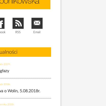
book
RSS
Email
ualności
ada 2019r.
 głazy
ada 2018r.
twa o Wolin, 5.08.2018r.
ernika 2018r.