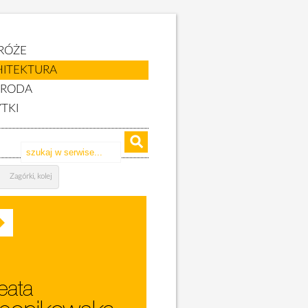
RÓŻE
HITEKTURA
YRODA
TKI
Zagórki, kolej