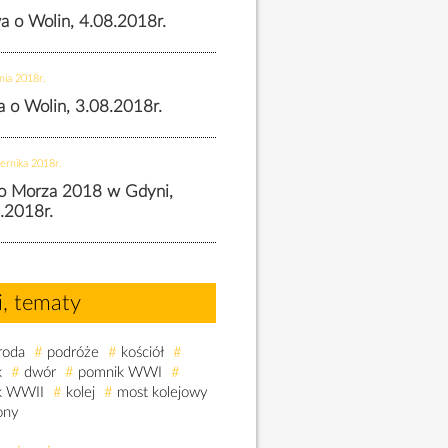
wa o Wolin, 4.08.2018r.
nia 2018r.
wa o Wolin, 3.08.2018r.
ernika 2018r.
o Morza 2018 w Gdyni,
.2018r.
i, tematy
roda
#
podróże
#
kościół
#
k
#
dwór
#
pomnik WWI
#
k WWII
#
kolej
#
most kolejowy
ony