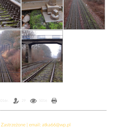
2016r.
29
5016
Zastrzeżone | email:
atka66@wp.pl