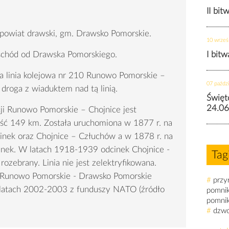
II bit
 powiat drawski, gm. Drawsko Pomorskie.
10 wrześ
schód od Drawska Pomorskiego.
I bit
a linia kolejowa nr 210 Runowo Pomorskie –
07 paździ
droga z wiaduktem nad tą linią.
Święt
24.06
ji Runowo Pomorskie – Chojnice jest
ść 149 km. Została uruchomiona w 1877 r. na
inek oraz Chojnice – Człuchów a w 1878 r. na
inek. W latach 1918-1939 odcinek Chojnice -
Tag
ozebrany. Linia nie jest zelektryfikowana.
k Runowo Pomorskie - Drawsko Pomorskie
#
przy
latach 2002-2003 z funduszy NATO (źródło
pomni
pomni
#
dzw