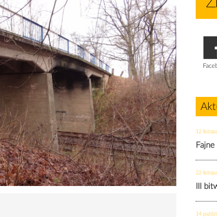
Face
Akt
12 listop
Fajne
22 listop
III bi
14 paździ