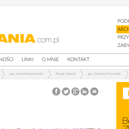
POD
ARC
PRZ
ZABY
NOŚCI
LINKI
O MNIE
KONTAKT
woj. zachodniopomorskie
Powiat drawski
gm. Drawsko Pomorskie