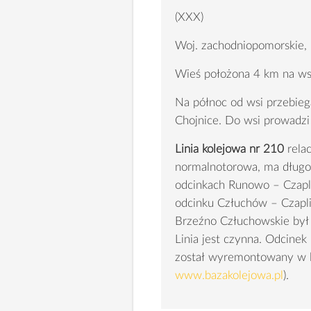
(XXX)
Woj. zachodniopomorskie,
Wieś położona 4 km na w
Na północ od wsi przebieg
Chojnice. Do wsi prowadzi 
Linia kolejowa nr 210
relac
normalnotorowa, ma długo
odcinkach Runowo – Czapl
odcinku Człuchów – Czapl
Brzeźno Człuchowskie był r
Linia jest czynna. Odcine
został wyremontowany w 
www.bazakolejowa.pl
).